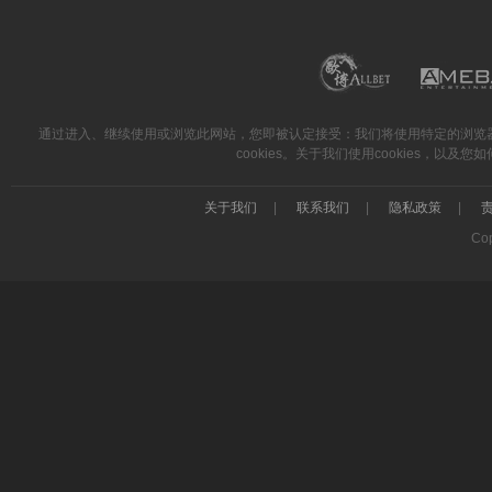
立刻开始
立刻开始
通过进入、继续使用或浏览此网站，您即被认定接受：我们将使用特定的浏览器coo
cookies。关于我们使用cookies，以及
关于我们
|
联系我们
|
隐私政策
|
Cop