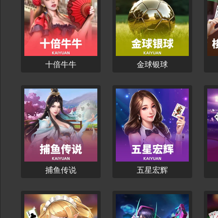
立刻开始
立刻开始
十倍牛牛
金球银球
立刻开始
立刻开始
捕鱼传说
五星宏辉