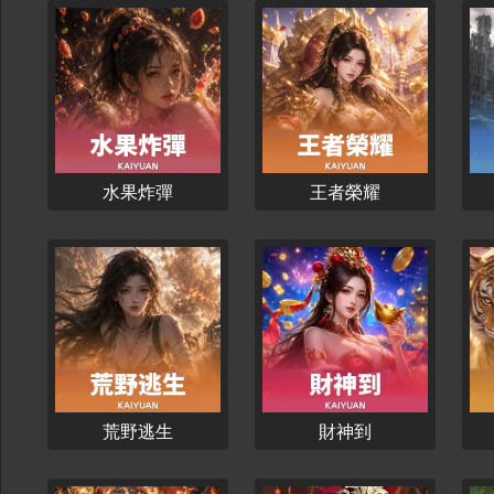
立刻开始
立刻开始
水果炸彈
王者榮耀
立刻开始
立刻开始
荒野逃生
財神到