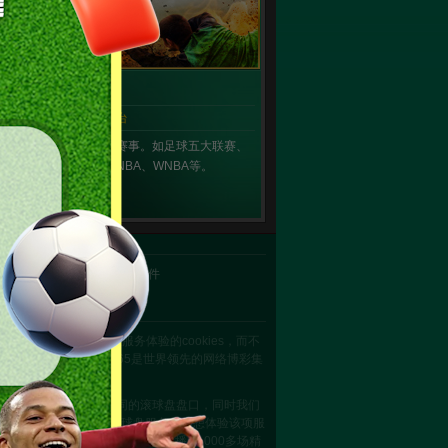
体育投注
是您最佳选择的投注平台
我们提供您喜爱的体育赛事。如足球五大联赛、
世界杯、欧洲冠军杯、NBA、WNBA等。
|
合营加盟
|
防劫持插件
365仅会使用优化您服务体验的cookies，而不
的Cookies政策。bet365是世界领先的网络博彩集
赛都提供超过70个不同的滚球盘盘口，同时我们
彩赛事，其中包括我们的滚球盘服务。如想体验该项服
推出了现场链接，每年向您的电脑直播50,000多场精