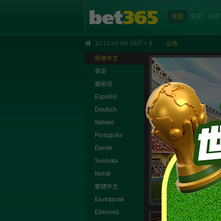
首页
彩票
体育
10:18:45 AM GMT + 8
公告:
简体中文
英语
越南语
NEXTSPIN
EEAI
沙巴
KS
IM
双赢
IM
WAZDA
CHOICE
ICG
乐游
IM
Español
Deutsch
Italiano
Português
Dansk
Svenska
Norsk
繁體中文
Български
Ελληνικά