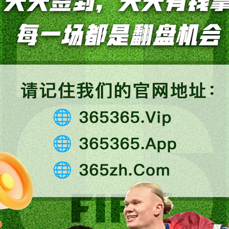
彩票游戏
公平 公正 公开
括最经典的现场荷官，
最受全球华人喜欢的彩票游戏：时时彩，香港
彩，双色球，福彩3D等在线投注方便快捷
们
|
联系我们
|
隐私政策
|
责任博彩
|
常见问题
|
规则条款
Copyright © bet365 Reserved
网站，您即被认定接受：我们将使用特定的浏览器cookies优化您的客户享用体验。bet
s。关于我们使用cookies，以及您如何取消、管理cookies使用的更多详情，请参考我们
融、娱乐场、扑克牌及游戏等丰富选择。
围内的丰富投注，内容涵盖足球、网球、篮球、棒球及乒乓球等。每场欧冠联赛足球比
也适用于该赛事。您可同时通过访问“移动中的bet365”，查看种类繁多的盘口和精
、iPad、Android或手机浏览器访问bet365。为增加滚球盘的兴奋感受，我们还特别