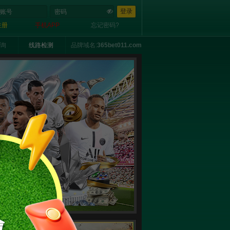
登录
注册
手机APP
忘记密码?
存款提款高峰期而导致延误，影响您游戏体验。为了保证您能正常登入365bet官网，推荐
询
线路检测
品牌域名:
365bet011.com
JDB
BBIN
美天
BG
DB
Kingmaker
SW
必宝
ICG
IBO
SG
皇家
BTI
SG
DB